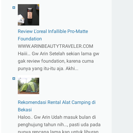
Review L'oreal Infallible Pro-Matte
Foundation
WWW.ARINBEAUTYTRAVELER.COM
Haiii… Gw Arin Setelah sekian lama gw
gak review foundation, karena cuma
punya yang itu-itu aja. Akhi...
Rekomendasi Rental Alat Camping di
Bekasi
Haloo.. Gw Arin Udah masuk bulan di
penghujung tahun nih…, pasti uda pada
punya rencana lama kan untuk liburan.