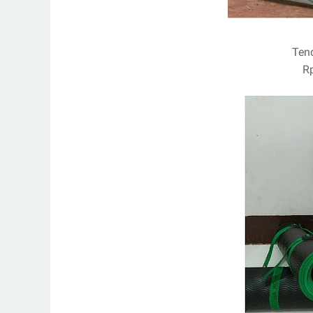
Ten
R