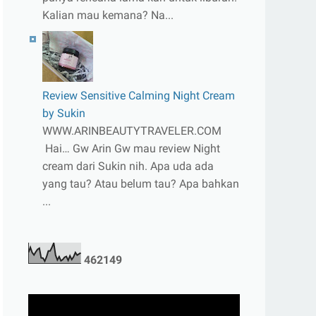
Kalian mau kemana? Na...
Review Sensitive Calming Night Cream
by Sukin
WWW.ARINBEAUTYTRAVELER.COM
Hai… Gw Arin Gw mau review Night
cream dari Sukin nih. Apa uda ada
yang tau? Atau belum tau? Apa bahkan
...
4
6
2
1
4
9