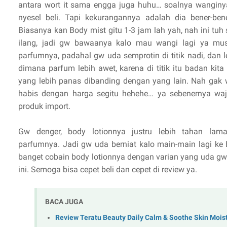
antara wort it sama engga juga huhu… soalnya wanginy
nyesel beli. Tapi kekurangannya adalah dia bener-ben
Biasanya kan Body mist gitu 1-3 jam lah yah, nah ini tuh
ilang, jadi gw bawaanya kalo mau wangi lagi ya must
parfumnya, padahal gw uda semprotin di titik nadi, dan le
dimana parfum lebih awet, karena di titik itu badan ki
yang lebih panas dibanding dengan yang lain. Nah gak w
habis dengan harga segitu hehehe… ya sebenernya waja
produk import.
Gw denger, body lotionnya justru lebih tahan lam
parfumnya. Jadi gw uda berniat kalo main-main lagi k
banget cobain body lotionnya dengan varian yang uda gw 
ini. Semoga bisa cepet beli dan cepet di review ya.
BACA JUGA
Review Teratu Beauty Daily Calm & Soothe Skin Moist