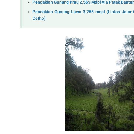
Pendakian Gunung Prau 2.565 Mdpl Via Patak Bante
Pendakian Gunung Lawu 3.265 mdpl (Lintas Jalur
Cetho)