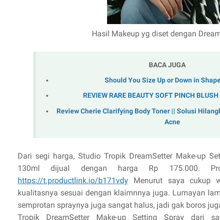
Hasil Makeup yg diset dengan Dream
BACA JUGA
Should You Size Up or Down in Shap
REVIEW RARE BEAUTY SOFT PINCH BLUSH 
Review Cherie Clarifying Body Toner || Solusi Hila
Acne
Dari segi harga, Studio Tropik DreamSetter Make-up Se
130ml dijual dengan harga Rp 175.000. Pr
https://t.productlink.io/b171vdy
Menurut saya cukup wo
kualitasnya sesuai dengan klaimnnya juga. Lumayan lam
semprotan spraynya juga sangat halus, jadi gak boros jug
Tropik DreamSetter Make-up Setting Spray dari s