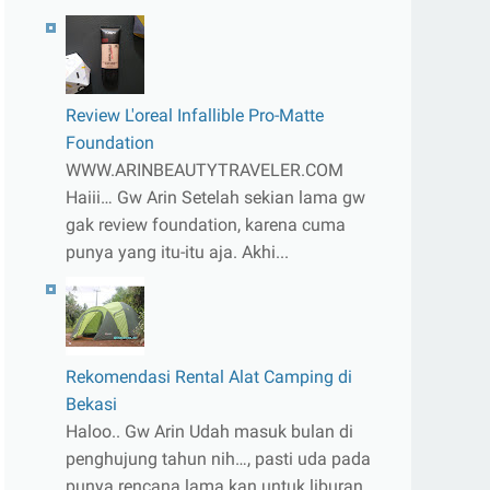
Review L'oreal Infallible Pro-Matte
Foundation
WWW.ARINBEAUTYTRAVELER.COM
Haiii… Gw Arin Setelah sekian lama gw
gak review foundation, karena cuma
punya yang itu-itu aja. Akhi...
Rekomendasi Rental Alat Camping di
Bekasi
Haloo.. Gw Arin Udah masuk bulan di
penghujung tahun nih…, pasti uda pada
punya rencana lama kan untuk liburan.