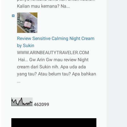
Kalian mau kemana? Na...
Review Sensitive Calming Night Cream
by Sukin
WWW.ARINBEAUTYTRAVELER.COM
Hai… Gw Arin Gw mau review Night
cream dari Sukin nih. Apa uda ada
yang tau? Atau belum tau? Apa bahkan
...
4
6
2
0
9
9