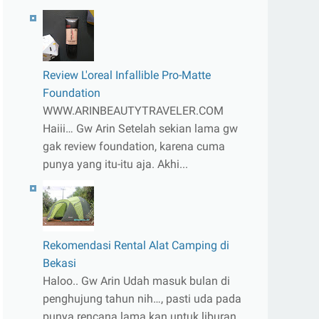
Review L'oreal Infallible Pro-Matte
Foundation
WWW.ARINBEAUTYTRAVELER.COM
Haiii… Gw Arin Setelah sekian lama gw
gak review foundation, karena cuma
punya yang itu-itu aja. Akhi...
Rekomendasi Rental Alat Camping di
Bekasi
Haloo.. Gw Arin Udah masuk bulan di
penghujung tahun nih…, pasti uda pada
punya rencana lama kan untuk liburan.