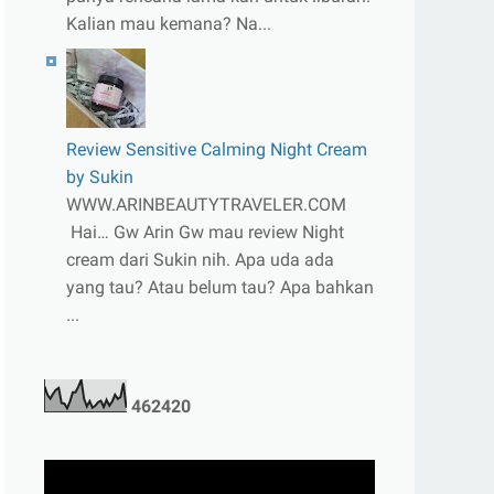
Kalian mau kemana? Na...
Review Sensitive Calming Night Cream
by Sukin
WWW.ARINBEAUTYTRAVELER.COM
Hai… Gw Arin Gw mau review Night
cream dari Sukin nih. Apa uda ada
yang tau? Atau belum tau? Apa bahkan
...
4
6
2
4
2
0