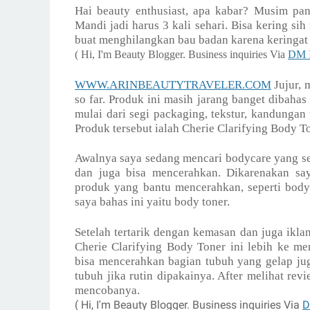
Hai beauty enthusiast, apa kabar? Musim pan
Mandi jadi harus 3 kali sehari. Bisa kering sih
buat menghilangkan bau badan karena keringat y
( Hi, I'm Beauty Blogger. Business inquiries Via
DM I
WWW.ARINBEAUTYTRAVELER.COM
Jujur, 
so far. Produk ini masih jarang banget dibahas
mulai dari segi packaging, tekstur, kandungan
Produk tersebut ialah Cherie Clarifying Body T
Awalnya saya sedang mencari bodycare yang ser
dan juga bisa mencerahkan. Dikarenakan say
produk yang bantu mencerahkan, seperti body
saya bahas ini yaitu body toner.
Setelah tertarik dengan kemasan dan juga ikla
Cherie Clarifying Body Toner ini lebih ke me
bisa mencerahkan bagian tubuh yang gelap ju
tubuh jika rutin dipakainya. After melihat r
mencobanya.
( Hi, I'm Beauty Blogger. Business inquiries Via
D