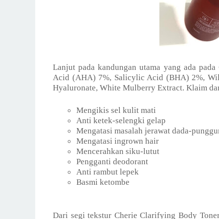
Lanjut pada kandungan utama yang ada pada C
Acid (AHA) 7%, Salicylic Acid (BHA) 2%, Will
Hyaluronate, White Mulberry Extract. Klaim dar
Mengikis sel kulit mati
Anti ketek-selengki gelap
Mengatasi masalah jerawat dada-pungg
Mengatasi ingrown hair
Mencerahkan siku-lutut
Pengganti deodorant
Anti rambut lepek
Basmi ketombe
Dari segi tekstur Cherie Clarifying Body Toner