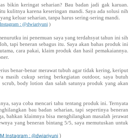
as bikin keringat seharian? Bau badan jadi gak karuan.
 itu kulitnya karena keseringan mandi. Saya ada solusi nih
ang keluar seharian, tanpa harus sering-sering mandi.
nstagram : @dwiariyuni
)
menurutku ini penemuan saya yang terdahsyat tahun ini sih
 loh, tapi beneran sebagus itu. Saya akan bahas produk ini
 utama, cara pakai, klaim produk dan hasil pemakaiannya.
oner.
ius benar-benar merawat tubuh agar tidak kering, keriput
a masih cukup sering berkegiatan outdoor, saya butuh
 scrub, body lotion dan salah satunya produk yang akan
nnya, saya coba mencari tahu tentang produk ini. Ternyata
nghilangkan bau badan seharian, tapi sepertinya beneran
ga, bahkan klaimnya bisa menghilangkan masalah jerawat
eviewnya yang beneran bintang 5/5, saya memutuskan untuk
M Instagram : @dwiariyuni
)