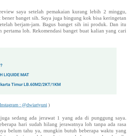
review saya setelah pemakaian kurang lebih 2 minggu,
 bener banget sih. Saya juga bingung kok bisa keringetan
setelah berjam-jam. Bagus banget sih ini produk. Dan itu
n pertama loh. Rekomendasi banget buat kalian yang cari
r?
H LIQUIDE MAT
akarta Timur LB.60M2/2KT/1KM
nstagram : @dwiariyuni
)
a juga sedang ada jerawat 1 yang ada di punggung saya.
berapa hari sudah hilang jerawatnya loh tanpa ada rasa
saya belum tahu ya, mungkin butuh beberapa waktu yang