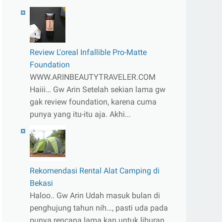
Review L'oreal Infallible Pro-Matte
Foundation
WWW.ARINBEAUTYTRAVELER.COM
Haiii… Gw Arin Setelah sekian lama gw
gak review foundation, karena cuma
punya yang itu-itu aja. Akhi...
Rekomendasi Rental Alat Camping di
Bekasi
Haloo.. Gw Arin Udah masuk bulan di
penghujung tahun nih…, pasti uda pada
punya rencana lama kan untuk liburan.