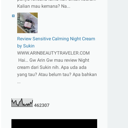
Kalian mau kemana? Na...
Review Sensitive Calming Night Cream
by Sukin
WWW.ARINBEAUTYTRAVELER.COM
Hai… Gw Arin Gw mau review Night
cream dari Sukin nih. Apa uda ada
yang tau? Atau belum tau? Apa bahkan
...
4
6
2
3
0
7