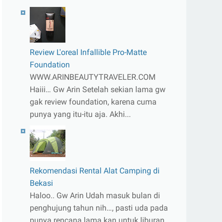
Review L'oreal Infallible Pro-Matte
Foundation
WWW.ARINBEAUTYTRAVELER.COM
Haiii… Gw Arin Setelah sekian lama gw
gak review foundation, karena cuma
punya yang itu-itu aja. Akhi...
Rekomendasi Rental Alat Camping di
Bekasi
Haloo.. Gw Arin Udah masuk bulan di
penghujung tahun nih…, pasti uda pada
punya rencana lama kan untuk liburan.