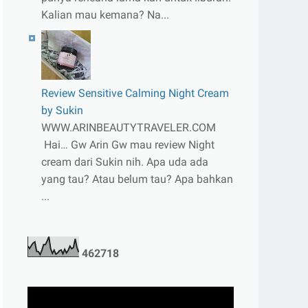
Kalian mau kemana? Na...
Review Sensitive Calming Night Cream
by Sukin
WWW.ARINBEAUTYTRAVELER.COM
Hai… Gw Arin Gw mau review Night
cream dari Sukin nih. Apa uda ada
yang tau? Atau belum tau? Apa bahkan
...
4
6
2
7
1
8