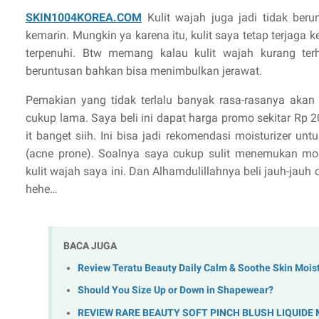
SKIN1004KOREA.COM
Kulit wajah juga jadi tidak beru
kemarin. Mungkin ya karena itu, kulit saya tetap terjaga 
terpenuhi. Btw memang kalau kulit wajah kurang terh
beruntusan bahkan bisa menimbulkan jerawat.
Pemakian yang tidak terlalu banyak rasa-rasanya aka
cukup lama. Saya beli ini dapat harga promo sekitar Rp 
it banget siih. Ini bisa jadi rekomendasi moisturizer untu
(acne prone). Soalnya saya cukup sulit menemukan moi
kulit wajah saya ini. Dan Alhamdulillahnya beli jauh-jauh
hehe…
BACA JUGA
Review Teratu Beauty Daily Calm & Soothe Skin Moist
Should You Size Up or Down in Shapewear?
REVIEW RARE BEAUTY SOFT PINCH BLUSH LIQUIDE