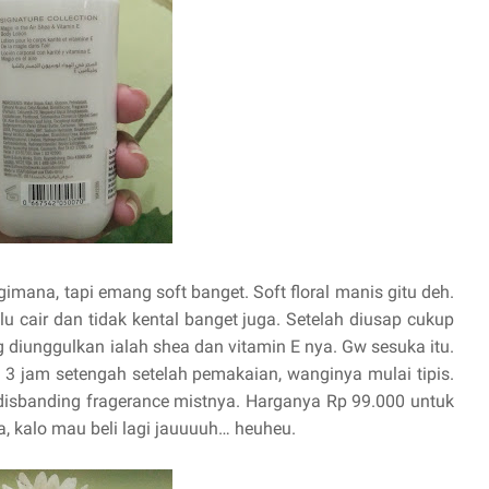
imana, tapi emang soft banget. Soft floral manis gitu deh.
alu cair dan tidak kental banget juga. Setelah diusap cukup
 diunggulkan ialah shea dan vitamin E nya. Gw sesuka itu.
 3 jam setengah setelah pemakaian, wanginya mulai tipis.
 disbanding fragerance mistnya. Harganya Rp 99.000 untuk
ya, kalo mau beli lagi jauuuuh… heuheu.