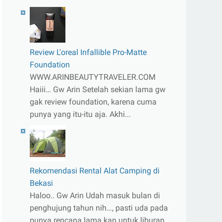
Review L'oreal Infallible Pro-Matte
Foundation
WWW.ARINBEAUTYTRAVELER.COM
Haiii… Gw Arin Setelah sekian lama gw
gak review foundation, karena cuma
punya yang itu-itu aja. Akhi...
Rekomendasi Rental Alat Camping di
Bekasi
Haloo.. Gw Arin Udah masuk bulan di
penghujung tahun nih…, pasti uda pada
punya rencana lama kan untuk liburan.