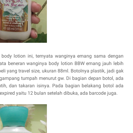
 body lotion ini, ternyata wanginya emang sama dengan
yata beneran wanginya body lotion BBW emang jauh lebih
i yang travel size, ukuran 88ml. Botolnya plastik, jadi gak
 gampang tumpah menurut gw. Di bagian depan botol, ada
putih, dan takaran isinya. Pada bagian belakang botol ada
o expired yaitu 12 bulan setelah dibuka, ada barcode juga.