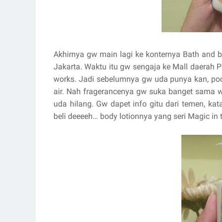
Akhirnya gw main lagi ke konternya Bath and b
Jakarta. Waktu itu gw sengaja ke Mall daerah P
works. Jadi sebelumnya gw uda punya kan, po
air. Nah fragerancenya gw suka banget sama 
uda hilang. Gw dapet info gitu dari temen, ka
beli deeeeh… body lotionnya yang seri Magic in t