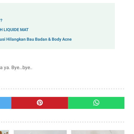
r?
H LIQUIDE MAT
olusi Hilangkan Bau Badan & Body Acne
 ya. Bye…bye..